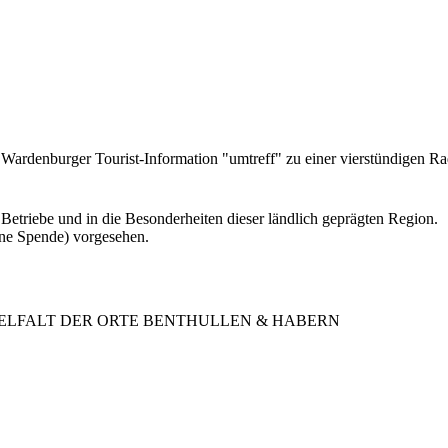
r
Wardenburger
Tourist
-In
formation "umtreff"
zu
einer
vierstündigen
Ra
e
Betriebe
und
in
die
Besonderheiten
dieser
länd
lich
geprägten
Region.
ine
Spende)
vorgesehen.
ELFALT
DER
ORTE
BENTHULLEN
&
HABERN