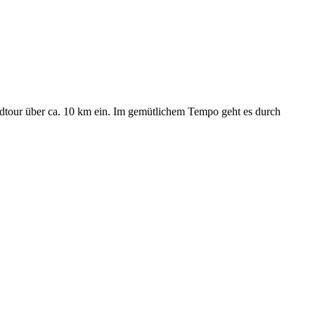
dtour
über
ca.
10
km
ein.
Im
gemütlichem
Tempo
g
eht
es
durch