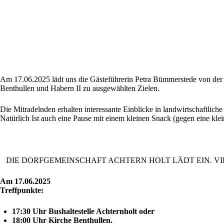
Am
17.06.2025
lädt
uns
die
Gästeführerin
Petra
Bümmerstede
von
de
Benthullen
und
Habern
II
zu
ausgewählten
Zielen.
Die
Mitradelnden
erhalten
interessante
Einblicke
in
landwirtschaftlich
Natürlich
Ist
auch
eine
Pause
mit
einem
kleinen
Snack
(gegen
eine
kle
DIE
DORFGEMEINSCHAFT
ACHTERN
HOLT
LÄDT
EIN.
VI
Am
1
7.06.2025
Treffpunkte:
17:30
Uhr
Bushaltestelle
Achternholt
oder
18:00
Uhr
Kirche
Benthullen.